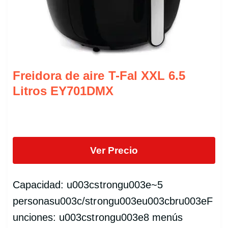
Freidora de aire T-Fal XXL 6.5
Litros EY701DMX
Ver Precio
Capacidad: u003cstrongu003e~5
personasu003c/strongu003eu003cbru003eF
unciones: u003cstrongu003e8 menús