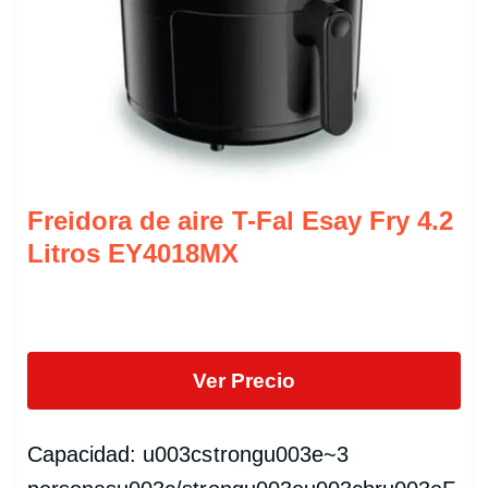
Freidora de aire T-Fal Esay Fry 4.2
Litros EY4018MX
Ver Precio
Capacidad: u003cstrongu003e~3