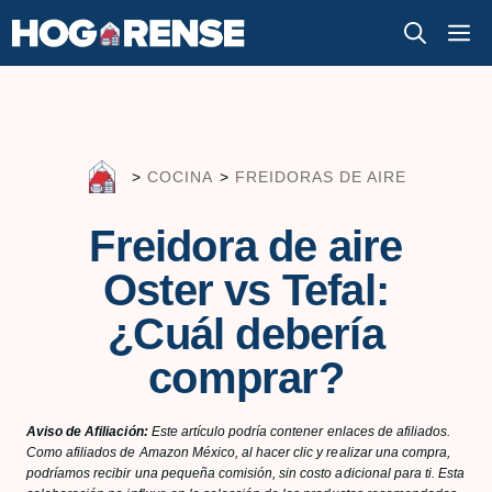
Saltar
M
al
contenido
>
COCINA
>
FREIDORAS DE AIRE
Freidora de aire
Oster vs Tefal:
¿Cuál debería
comprar?
Aviso de Afiliación:
Este artículo podría contener enlaces de afiliados.
Como afiliados de Amazon México, al hacer clic y realizar una compra,
podríamos recibir una pequeña comisión, sin costo adicional para ti. Esta