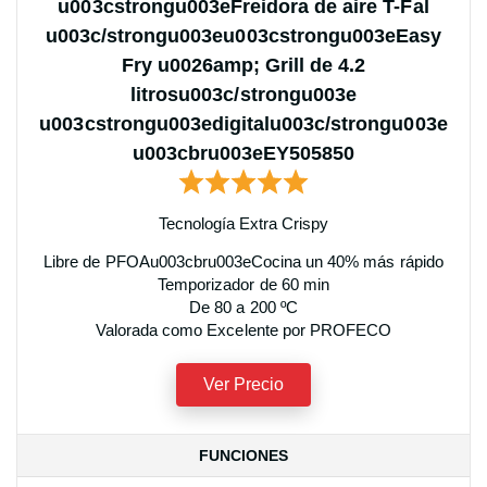
u003cstrongu003eFreidora de aire T-Fal
u003c/strongu003eu003cstrongu003eEasy
Fry u0026amp; Grill de 4.2
litrosu003c/strongu003e
u003cstrongu003edigitalu003c/strongu003e
u003cbru003eEY505850
Tecnología Extra Crispy
Libre de PFOAu003cbru003eCocina un 40% más rápido
Temporizador de 60 min
De 80 a 200 ºC
Valorada como Excelente por PROFECO
Ver Precio
FUNCIONES