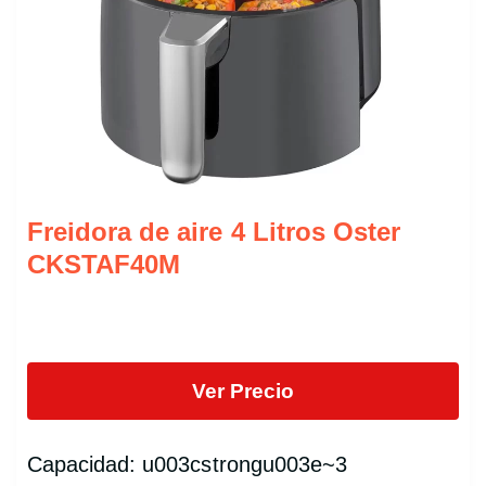
Freidora de aire 4 Litros Oster
CKSTAF40M
Ver Precio
Capacidad: u003cstrongu003e~3