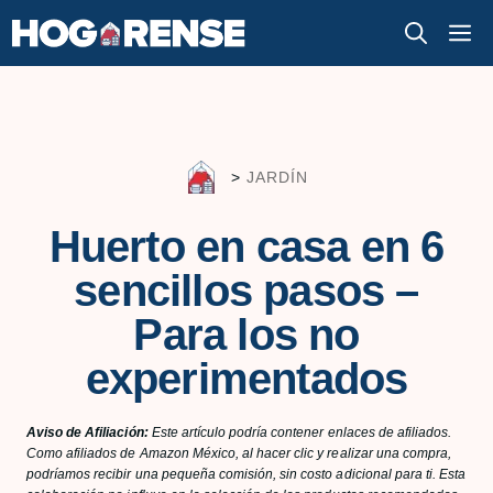
Saltar
M
al
contenido
>
JARDÍN
Huerto en casa en 6
sencillos pasos –
Para los no
experimentados
Aviso de Afiliación:
Este artículo podría contener enlaces de afiliados.
Como afiliados de Amazon México, al hacer clic y realizar una compra,
podríamos recibir una pequeña comisión, sin costo adicional para ti. Esta