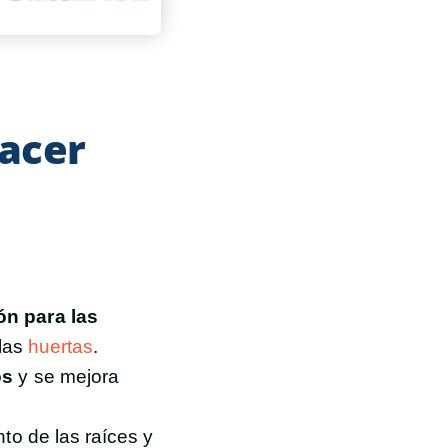
hacer
ón para las
 las
huertas
.
os
y se mejora
to de las raíces y