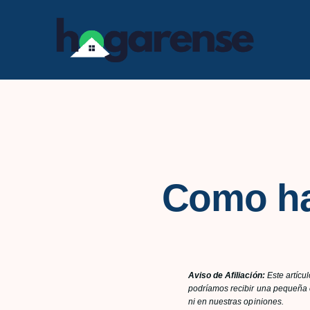
Saltar
al
contenido
Como ha
Aviso de Afiliación:
Este artícu
podríamos recibir una pequeña c
ni en nuestras opiniones.