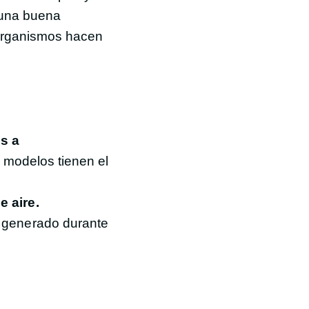
 una buena
organismos hacen
os a
s modelos tienen el
e aire.
generado durante