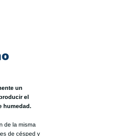
mo
mente un
producir el
de humedad.
n de la misma
tes de césped y