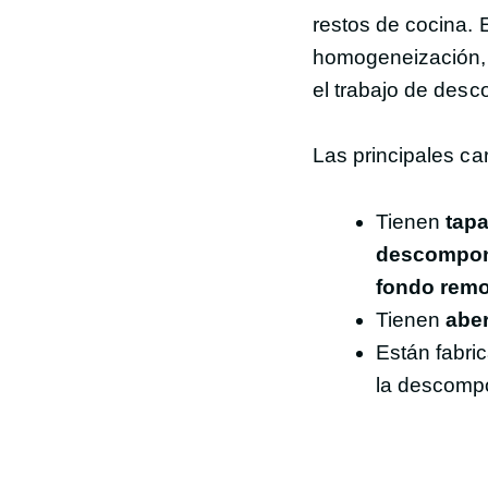
restos de cocina. 
homogeneización,
el trabajo de desc
Las principales ca
Tienen
tapa
descompo
fondo remo
Tienen
aber
Están fabri
la descompo