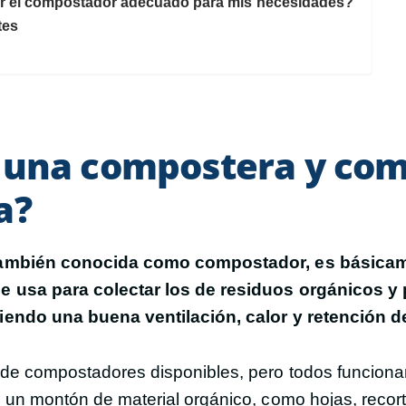
r el compostador adecuado para mis necesidades?
tes
 una compostera y co
a?
también conocida como compostador, es básica
 usa para colectar los de residuos orgánicos y 
iendo una buena ventilación, calor y retención 
de compostadores disponibles, pero todos funciona
 un montón de material orgánico, como hojas, recor