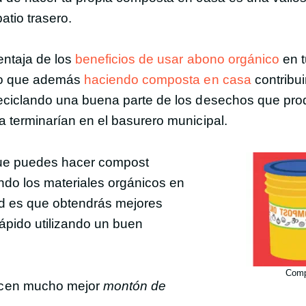
patio trasero.
entaja de los
beneficios de usar abono orgánico
en t
no que además
haciendo composta en casa
contribui
eciclando una buena parte de los desechos que pr
 terminarían en el basurero municipal.
 que puedes hacer compost
ndo los materiales orgánicos en
idad es que obtendrás mejores
ápido utilizando un buen
Comp
ucen mucho mejor
montón de